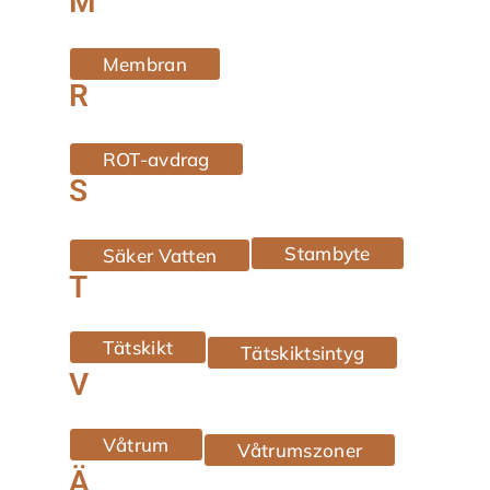
M
Membran
R
ROT-avdrag
S
Stambyte
Säker Vatten
T
Tätskikt
Tätskiktsintyg
V
Våtrum
Våtrumszoner
Ä