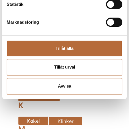
B
Statistik
BBV
Besiktning
Marknadsföring
E
Egenkontroll
Tillåt alla
F
Tillåt urval
Fog
Flytspackel
G
Avvisa
Golvbrunn
K
Kakel
Klinker