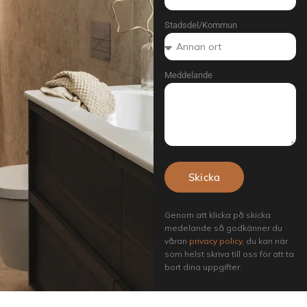
Stadsdel/Kommun
Meddelande
Skicka
Genom att klicka på skicka
medelande så godkänner du
våran
privacy policy
, du kan när
som helst skriva till oss för att ta
bort dina uppgifter.