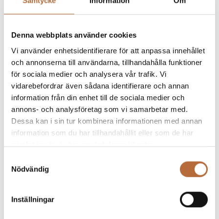
Samtycke
Information
Om
Denna webbplats använder cookies
Vi använder enhetsidentifierare för att anpassa innehållet
och annonserna till användarna, tillhandahålla funktioner
för sociala medier och analysera vår trafik. Vi
Specialister på badrum
vidarebefordrar även sådana identifierare och annan
sedan 2014
information från din enhet till de sociala medier och
annons- och analysföretag som vi samarbetar med.
Vår erfarenhet märks i varje projekt. Våra
Dessa kan i sin tur kombinera informationen med annan
hantverkare är certifierade och behöriga, och varje
information som du har tillhandahållit eller som de har
badrum byggs enligt gällande branschregler från
samlat in när du har använt deras tjänster.
Byggkeramikrådet och Säker Vatten.
Samtyckesval
Nödvändig
Du får en egen projektledare som ansvarar för hela
renoveringen. Från första hembesöket till
Inställningar
slutkontrollen vet du alltid vad som händer, vad det
kostar och när det är klart. Vi erbjuder även rabatter