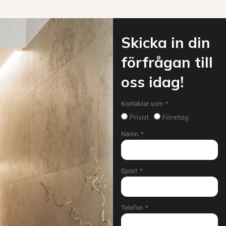
Skicka in din
förfrågan till
oss idag!
Kontaktar som
Privat
Företag
Namn
Epost
Telefon