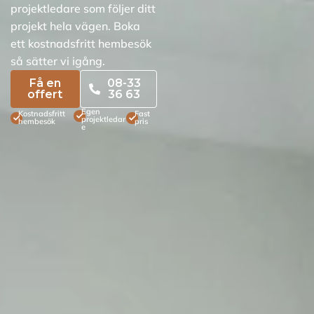
projektledare som följer ditt
projekt hela vägen. Boka
ett kostnadsfritt hembesök
så sätter vi igång.
Få en
08-33
offert
36 63
Egen
Kostnadsfritt
Fast
projektledar
hembesök
pris
e