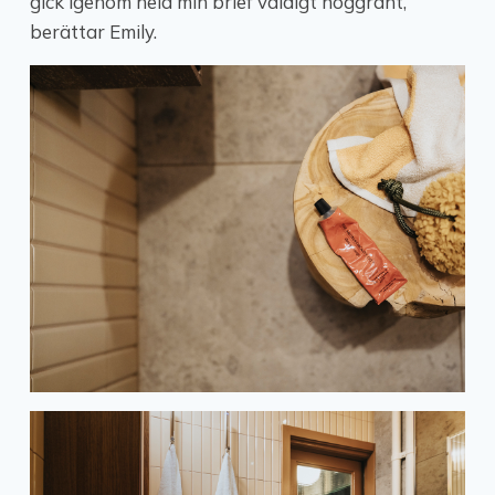
gick igenom hela min brief väldigt noggrant,
berättar Emily.