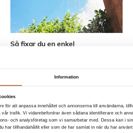
Så fixar du en enkel
utomhusdusch
Drömmer du om att svalka dig under en
utomhusdusch under varma sommardagar, skölja av
Information
salt och sand efter ett dopp i havet, eller ha ett
Läs mer »
cookies
e för att anpassa innehållet och annonserna till användarna, tillh
vår trafik. Vi vidarebefordrar även sådana identifierare och anna
nnons- och analysföretag som vi samarbetar med. Dessa kan i sin
har tillhandahållit eller som de har samlat in när du har använt 