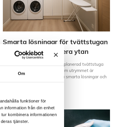
Smarta lösningar för tvättstugan
– tips för att optimera ytan
Att skapa en funktionell och välplanerad tvättstuga
kan vara en utmaning, särskilt om utrymmet är
Om
begränsat. Genom att använda smarta lösningar och
effektiva tekniker kan
Läs mer »
andahålla funktioner för
n information från din enhet
 tur kombinera informationen
deras tjänster.