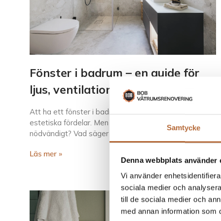
Fönster i badrum – en guide för
ljus, ventilation och design
Att ha ett fönster i badrummet ger både praktiska och
estetiska fördelar. Men är ett fönster alltid
Samtycke
nödvändigt? Vad säger reglerna? Och hur kan du
Läs mer »
Denna webbplats använder 
Vi använder enhetsidentifierar
sociala medier och analysera 
till de sociala medier och a
med annan information som du 