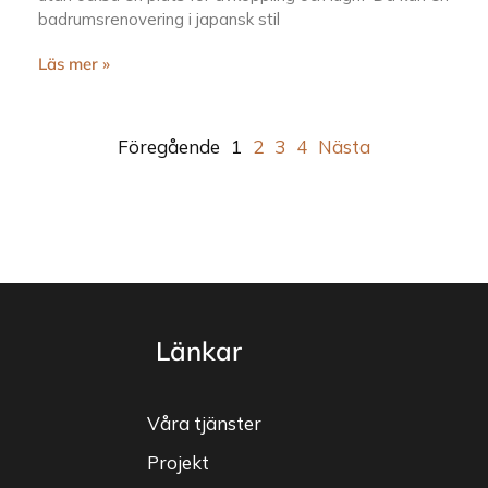
badrumsrenovering i japansk stil
Läs mer »
Föregående
1
2
3
4
Nästa
Länkar
Våra tjänster
Projekt