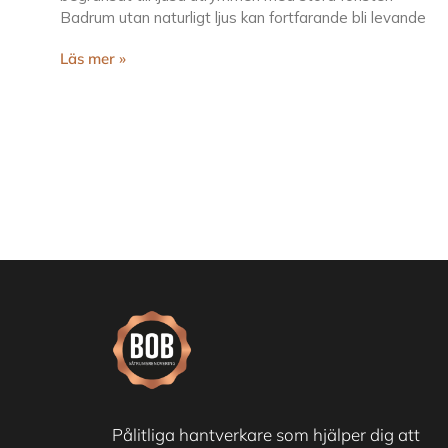
Badrum utan naturligt ljus kan fortfarande bli levande
Läs mer »
Pålitliga hantverkare som hjälper dig att