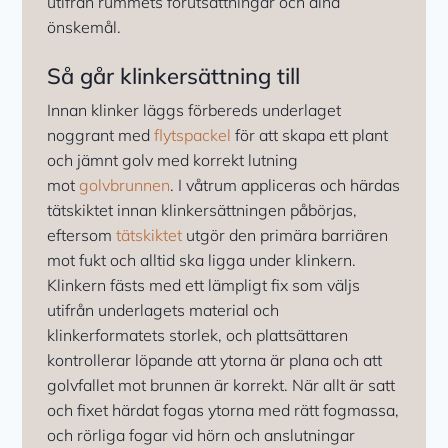
utifrån rummets förutsättningar och dina
önskemål.
Så går klinkersättning till
Innan klinker läggs förbereds underlaget
noggrant med
flytspackel
för att skapa ett plant
och jämnt golv med korrekt lutning
mot
golvbrunnen
. I våtrum appliceras och härdas
tätskiktet innan klinkersättningen påbörjas,
eftersom
tätskiktet
utgör den primära barriären
mot fukt och alltid ska ligga under klinkern.
Klinkern fästs med ett lämpligt fix som väljs
utifrån underlagets material och
klinkerformatets storlek, och plattsättaren
kontrollerar löpande att ytorna är plana och att
golvfallet mot brunnen är korrekt. När allt är satt
och fixet härdat fogas ytorna med rätt fogmassa,
och rörliga fogar vid hörn och anslutningar