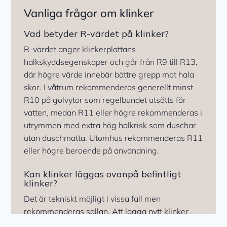
Vanliga frågor om klinker
Vad betyder R-värdet på klinker?
R-värdet anger klinkerplattans
halkskyddsegenskaper och går från R9 till R13,
där högre värde innebär bättre grepp mot hala
skor. I våtrum rekommenderas generellt minst
R10 på golvytor som regelbundet utsätts för
vatten, medan R11 eller högre rekommenderas i
utrymmen med extra hög halkrisk som duschar
utan duschmatta. Utomhus rekommenderas R11
eller högre beroende på användning.
Kan klinker läggas ovanpå befintligt
klinker?
Det är tekniskt möjligt i vissa fall men
rekommenderas sällan. Att lägga nytt klinker
ovanpå befintligt ökar golvets tjocklek och kan